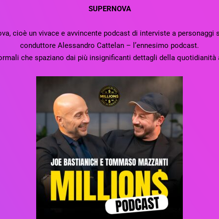
SUPERNOVA
a, cioè un vivace e avvincente podcast di interviste a personaggi s
conduttore Alessandro Cattelan – l’ennesimo podcast.
mali che spaziano dai più insignificanti dettagli della quotidianità a