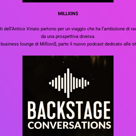
MILLION$
ell’Antico Vinaio partono per un viaggio che ha l’ambizione di rac
da una prospettiva diversa.
usiness lounge di Million$, parte il nuovo podcast dedicato alle sto